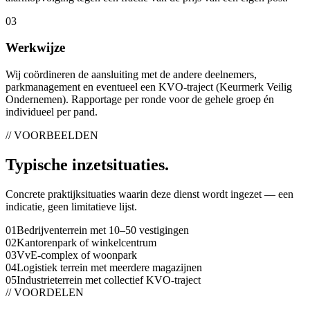
0
3
Werkwijze
Wij coördineren de aansluiting met de andere deelnemers,
parkmanagement en eventueel een KVO-traject (Keurmerk Veilig
Ondernemen). Rapportage per ronde voor de gehele groep én
individueel per pand.
// VOORBEELDEN
Typische
inzetsituaties
.
Concrete praktijksituaties waarin deze dienst wordt ingezet — een
indicatie, geen limitatieve lijst.
01
Bedrijventerrein met 10–50 vestigingen
02
Kantorenpark of winkelcentrum
03
VvE-complex of woonpark
04
Logistiek terrein met meerdere magazijnen
05
Industrieterrein met collectief KVO-traject
// VOORDELEN