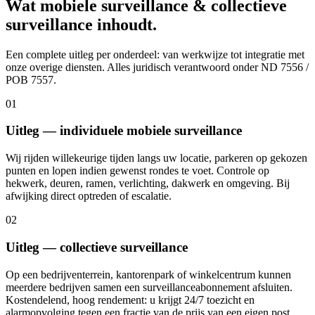
Wat
mobiele surveillance & collectieve
surveillance
inhoudt.
Een complete uitleg per onderdeel: van werkwijze tot integratie met
onze overige diensten. Alles juridisch verantwoord onder ND 7556 /
POB 7557.
0
1
Uitleg — individuele mobiele surveillance
Wij rijden willekeurige tijden langs uw locatie, parkeren op gekozen
punten en lopen indien gewenst rondes te voet. Controle op
hekwerk, deuren, ramen, verlichting, dakwerk en omgeving. Bij
afwijking direct optreden of escalatie.
0
2
Uitleg — collectieve surveillance
Op een bedrijventerrein, kantorenpark of winkelcentrum kunnen
meerdere bedrijven samen een surveillanceabonnement afsluiten.
Kostendelend, hoog rendement: u krijgt 24/7 toezicht en
alarmopvolging tegen een fractie van de prijs van een eigen post.