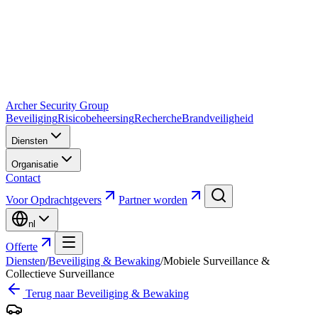
Archer Security Group
Beveiliging
Risicobeheersing
Recherche
Brandveiligheid
Diensten
Organisatie
Contact
Voor Opdrachtgevers
Partner worden
nl
Offerte
Diensten
/
Beveiliging & Bewaking
/
Mobiele Surveillance &
Collectieve Surveillance
Terug naar
Beveiliging & Bewaking