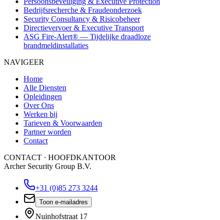
Persoonsbeveiliging & Executive Protection
Bedrijfsrecherche & Fraudeonderzoek
Security Consultancy & Risicobeheer
Directievervoer & Executive Transport
ASG Fire-Alert® — Tijdelijke draadloze
brandmeldinstallaties
NAVIGEER
Home
Alle Diensten
Opleidingen
Over Ons
Werken bij
Tarieven & Voorwaarden
Partner worden
Contact
CONTACT · HOOFDKANTOOR
Archer Security Group B.V.
+31 (0)85 273 3244
Toon e-mailadres
Nuinhofstraat 17