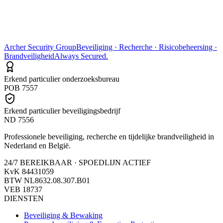
Archer Security Group
Beveiliging · Recherche · Risicobeheersing ·
Brandveiligheid
Always Secured.
Erkend particulier onderzoeksbureau
POB 7557
Erkend particulier beveiligingsbedrijf
ND 7556
Professionele beveiliging, recherche en tijdelijke brandveiligheid in
Nederland en België.
24/7 BEREIKBAAR · SPOEDLIJN ACTIEF
KvK
84431059
BTW
NL8632.08.307.B01
VEB
18737
DIENSTEN
Beveiliging & Bewaking