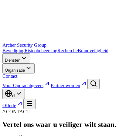
Archer Security Group
Beveiliging
Risicobeheersing
Recherche
Brandveiligheid
Diensten
Organisatie
Contact
Voor Opdrachtgevers
Partner worden
nl
Offerte
// CONTACT
Vertel ons waar u
veiliger
wilt staan.