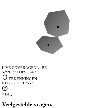
LIVE COVERAGE
NL · BE
52°N · 5°E
OPS · 24/7
ERKENNINGEN
ND 7556
POB 7557
// FAQ
Veelgestelde
vragen
.