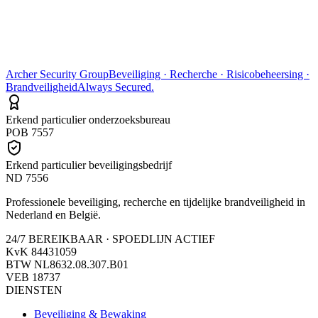
Archer Security Group
Beveiliging · Recherche · Risicobeheersing ·
Brandveiligheid
Always Secured.
Erkend particulier onderzoeksbureau
POB 7557
Erkend particulier beveiligingsbedrijf
ND 7556
Professionele beveiliging, recherche en tijdelijke brandveiligheid in
Nederland en België.
24/7 BEREIKBAAR · SPOEDLIJN ACTIEF
KvK
84431059
BTW
NL8632.08.307.B01
VEB
18737
DIENSTEN
Beveiliging & Bewaking