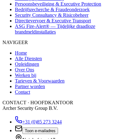
Persoonsbeveiliging & Executive Protection
Bedrijfsrecherche & Fraudeonderzoek
Security Consultancy & Risicobeheer
Directievervoer & Executive Transport
ASG Fire-Alert® — Tijdelijke draadloze
brandmeldinstallaties
NAVIGEER
Home
Alle Diensten
Opleidingen
Over Ons
Werken bij
Tarieven & Voorwaarden
Partner worden
Contact
CONTACT · HOOFDKANTOOR
Archer Security Group B.V.
+31 (0)85 273 3244
Toon e-mailadres